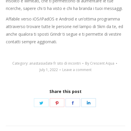
insolito e Illimitati, che ti permettono di aumentare le tue
ricerche, sapere chi ti ha visto e chi ha branda i tuoi messaggi.
Affabile verso iOS/iPadOS e Android e un’ottima programma
attraverso trovare tutte le persone nel lampo di 5km da te, ed
anche qualora ti sposti Grindr ti segue e ti permette di vestire
contatti sempre aggiornati.
Category:
anastasiadate fr sito di incontri
By
Crescent Aqua
July 1, 2022
Leave a comment
Share this post
Share
Share
Share
Share
on
on
on
on
Twitter
Pinterest
Facebook
LinkedIn