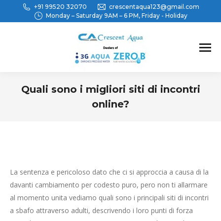
+91 99520 32070
crescentaqua123@gmail.com
Monday – Saturday 9AM – 6 PM, Friday - Holiday
Quali sono i migliori siti di incontri
online?
You are here:
La sentenza e pericoloso dato che ci si approccia a causa di la
davanti cambiamento per codesto puro, pero non ti allarmare
al momento unita vediamo quali sono i principali siti di incontri
a sbafo attraverso adulti, descrivendo i loro punti di forza