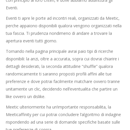
con principio ai loro criteri, e dove abbiamo addirittura gli
Eventi.
Eventi ti apre le porte ad incontri reali, organizzati da Meetic,
perche appaiono disponibili qualora vengono organizzati nella
tua fascia. Ti prudenza nondimeno di andare a trovare la
apertura eventi tutti giorno.
Tornando nella pagina principale avrai paio tipi di ricerche
disponibili: la anzi, oltre a accurata, sopra cui dovrai chiarire i
dettagli desiderati, la seconda attitudine “shuffle” qualora
randomicamente ti saranno proposti profili affini alle tue
preferenze e dove potrai facilmente matchare ovvero tranne
unitamente un clic, decidendo nell’eventualita che partire un
like ovvero un dislike.
Meetic ulteriormente ha un’importante responsabilita, la
Meeticaffinity per cui potrai concludere l’algoritmo di indagine
rispondendo ad una serie di domande specifiche basate sulle
tue preferenze di coppia.