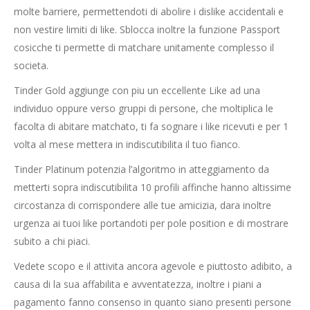
molte barriere, permettendoti di abolire i dislike accidentali e
non vestire limiti di like. Sblocca inoltre la funzione Passport
cosicche ti permette di matchare unitamente complesso il
societa.
Tinder Gold aggiunge con piu un eccellente Like ad una
individuo oppure verso gruppi di persone, che moltiplica le
facolta di abitare matchato, ti fa sognare i like ricevuti e per 1
volta al mese mettera in indiscutibilita il tuo fianco.
Tinder Platinum potenzia l’algoritmo in atteggiamento da
metterti sopra indiscutibilita 10 profili affinche hanno altissime
circostanza di corrispondere alle tue amicizia, dara inoltre
urgenza ai tuoi like portandoti per pole position e di mostrare
subito a chi piaci.
Vedete scopo e il attivita ancora agevole e piuttosto adibito, a
causa di la sua affabilita e avventatezza, inoltre i piani a
pagamento fanno consenso in quanto siano presenti persone