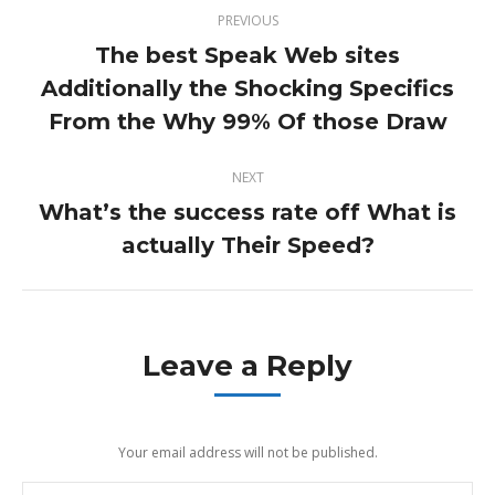
Post
PREVIOUS
navigation
The best Speak Web sites
Additionally the Shocking Specifics
Previous
post:
From the Why 99% Of those Draw
NEXT
What’s the success rate off What is
Next
actually Their Speed?
post:
Leave a Reply
Your email address will not be published.