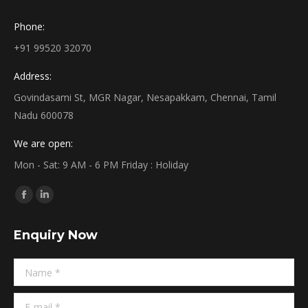
Phone:
+91 99520 32070
Address:
Govindasami St, MGR Nagar, Nesapakkam, Chennai, Tamil
Nadu 600078
We are open:
Mon - Sat: 9 AM - 6 PM Friday : Holiday
Find us on:
Facebook
Linkedin
page
page
Enquiry Now
opens
opens
in
in
Name *
new
new
window
window
E-mail *