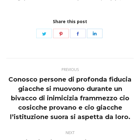
Share this post
Share
Share
Share
Share
on
on
on
on
Twitter
Pinterest
Facebook
LinkedIn
Post
PREVIOUS
navigation
Conosco persone di profonda fiducia
giacche si muovono durante un
bivacco di inimicizia frammezzo cio
Previous
post:
cosicche provano e cio giacche
l’istituzione suora si aspetta da loro.
NEXT