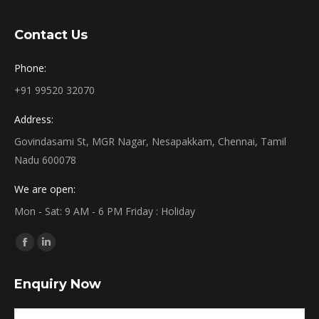
Contact Us
Phone:
+91 99520 32070
Address:
Govindasami St, MGR Nagar, Nesapakkam, Chennai, Tamil
Nadu 600078
We are open:
Mon - Sat: 9 AM - 6 PM Friday : Holiday
Find us on:
Facebook
Linkedin
page
page
Enquiry Now
opens
opens
in
in
Name *