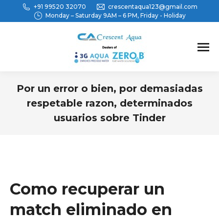
+91 99520 32070
crescentaqua123@gmail.com
Monday – Saturday 9AM – 6 PM, Friday - Holiday
Por un error o bien, por demasiadas
respetable razon, determinados
usuarios sobre Tinder
You are here:
Como recuperar un
match eliminado en