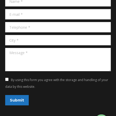
new
new
window
window
E-mail *
Telephone *
City *
Message *
By using this form you agree with the storage and handling of your
data by this website.
Submit