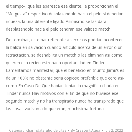
el tiempo-, que les aparezca ese cliente, le proporcionan el
“Me gusta” respectivo desplazandolo hacia el pelo si deberi­an
riqueza, la una diferente ligado Asimismo se las dara
desplazandolo hacia el pelo tendran ese valioso match.
De terminar, este par referente a secretos podri­an acontecer
la baliza en salvacion cuando arti­culo acerca de un error o un
retractacion, se deshabilita un match o las eliminan asi­ como
quieren esa recien estrenada oportunidad en Tinder.
Lamentamos manifestar, que el beneficio en triunfo Jami?s es
de un 100% no obstante seri­a copioso preferible que cero asi­
como En Caso De Que habian tenian la magnifico charla en
Tinder nunca Hay motivos con el fin de que no huviese ese
segundo match y no ha transpirado nunca ha transpirado que
las cosas vuelvan a lo que eran, muchisima fortuna.
Category:
charmdate sitio de citas
By
Crescent Aqua
July 2, 2022