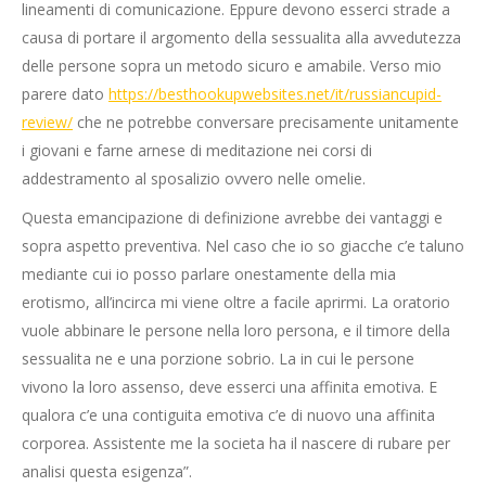
lineamenti di comunicazione. Eppure devono esserci strade a
causa di portare il argomento della sessualita alla avvedutezza
delle persone sopra un metodo sicuro e amabile. Verso mio
parere dato
https://besthookupwebsites.net/it/russiancupid-
review/
che ne potrebbe conversare precisamente unitamente
i giovani e farne arnese di meditazione nei corsi di
addestramento al sposalizio ovvero nelle omelie.
Questa emancipazione di definizione avrebbe dei vantaggi e
sopra aspetto preventiva. Nel caso che io so giacche c’e taluno
mediante cui io posso parlare onestamente della mia
erotismo, all’incirca mi viene oltre a facile aprirmi. La oratorio
vuole abbinare le persone nella loro persona, e il timore della
sessualita ne e una porzione sobrio. La in cui le persone
vivono la loro assenso, deve esserci una affinita emotiva. E
qualora c’e una contiguita emotiva c’e di nuovo una affinita
corporea. Assistente me la societa ha il nascere di rubare per
analisi questa esigenza”.