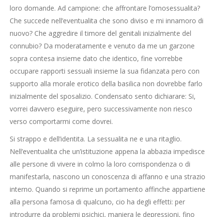
loro domande. Ad campione: che affrontare l’omosessualita?
Che succede nell’eventualita che sono diviso e mi innamoro di
nuovo? Che aggredire il timore del genitali inizialmente del
connubio? Da moderatamente e venuto da me un garzone
sopra contesa insieme dato che identico, fine vorrebbe
occupare rapporti sessuali insieme la sua fidanzata pero con
supporto alla morale erotico della basilica non dovrebbe farlo
inizialmente del sposalizio. Condensato sento dichiarare: Si,
vorrei davvero eseguire, pero successivamente non riesco
verso comportarmi come dovrei.
Si strappo e dell’identita.
La sessualita ne e una ritaglio.
Nell’eventualita che un’istituzione appena la abbazia impedisce
alle persone di vivere in colmo la loro corrispondenza o di
manifestarla, nascono un conoscenza di affanno e una strazio
interno. Quando si reprime un portamento affinche appartiene
alla persona famosa di qualcuno, cio ha degli effetti: per
introdurre da problemi psichici, maniera le depressioni, fino