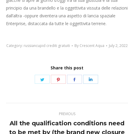
giacche si apre al giorno d’oggi fra la sua giustizia e la sua
principio da una brandello e la oggettivita vissuta delle relazioni
dall’altra -oppure diventera una aspetto di lancia spaziale
Enterprise, distaccata da tutte le oggettivita terrene.
Category:
russiancupid crediti gratuiti
By
Crescent Aqua
July 2, 2022
Share this post
Share
Share
Share
Share
on
on
on
on
Twitter
Pinterest
Facebook
LinkedIn
Post
PREVIOUS
navigation
All the qualification conditions need
to be met by (the brand new closure