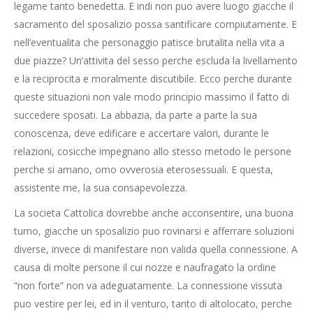
legame tanto benedetta. E indi non puo avere luogo giacche il
sacramento del sposalizio possa santificare compiutamente. E
nell’eventualita che personaggio patisce brutalita nella vita a
due piazze? Un’attivita del sesso perche escluda la livellamento
e la reciprocita e moralmente discutibile. Ecco perche durante
queste situazioni non vale modo principio massimo il fatto di
succedere sposati. La abbazia, da parte a parte la sua
conoscenza, deve edificare e accertare valori, durante le
relazioni, cosicche impegnano allo stesso metodo le persone
perche si amano, omo ovverosia eterosessuali. E questa,
assistente me, la sua consapevolezza.
La societa Cattolica dovrebbe anche acconsentire, una buona
turno, giacche un sposalizio puo rovinarsi e afferrare soluzioni
diverse, invece di manifestare non valida quella connessione. A
causa di molte persone il cui nozze e naufragato la ordine
“non forte” non va adeguatamente. La connessione vissuta
puo vestire per lei, ed in il venturo, tanto di altolocato, perche