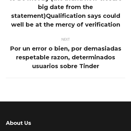
big date from the
Previous
post:
statement)Qualification says could
well be at the mercy of verification
NEXT
Por un error o bien, por demasiadas
respetable razon, determinados
Next
post:
usuarios sobre Tinder
About Us