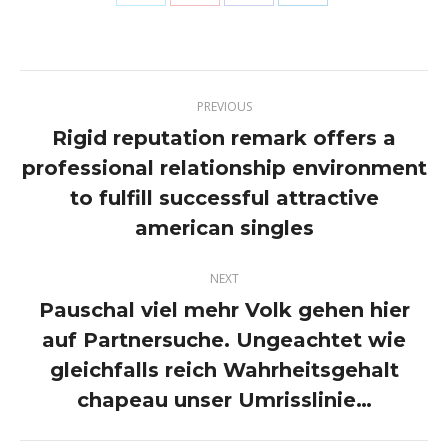
on
on
on
on
Twitter
Pinterest
Facebook
LinkedIn
Post
PREVIOUS
navigation
Rigid reputation remark offers a
professional relationship environment
Previous
to fulfill successful attractive
post:
american singles
NEXT
Pauschal viel mehr Volk gehen hier
auf Partnersuche. Ungeachtet wie
Next
gleichfalls reich Wahrheitsgehalt
post:
chapeau unser Umrisslinie…