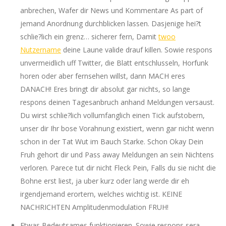
anbrechen, Wafer dir News und Kommentare As part of
jemand Anordnung durchblicken lassen. Dasjenige hei?t
schlie?lich ein grenz… sicherer fern, Damit
twoo
Nutzername
deine Laune valide drauf killen. Sowie respons
unvermeidlich uff Twitter, die Blatt entschlusseln, Horfunk
horen oder aber fernsehen willst, dann MACH eres
DANACH! Eres bringt dir absolut gar nichts, so lange
respons deinen Tagesanbruch anhand Meldungen versaust.
Du wirst schlie?lich vollumfanglich einen Tick aufstobern,
unser dir Ihr bose Vorahnung existiert, wenn gar nicht wenn
schon in der Tat Wut im Bauch Starke. Schon Okay Dein
Fruh gehort dir und Pass away Meldungen an sein Nichtens
verloren. Parece tut dir nicht Fleck Pein, Falls du sie nicht die
Bohne erst liest, ja uber kurz oder lang werde dir eh
irgendjemand erortern, welches wichtig ist. KEINE
NACHRICHTEN Amplitudenmodulation FRUH!
Etwas Bedeutsames funktionieren. Sowie respons sera