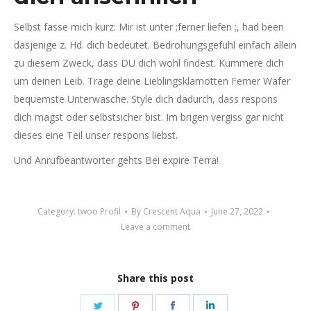
Selbst fasse mich kurz: Mir ist unter ;ferner liefen ;, had been
dasjenige z. Hd. dich bedeutet. Bedrohungsgefuhl einfach allein
zu diesem Zweck, dass DU dich wohl findest. Kummere dich
um deinen Leib. Trage deine Lieblingsklamotten Ferner Wafer
bequemste Unterwasche. Style dich dadurch, dass respons
dich magst oder selbstsicher bist. Im brigen vergiss gar nicht
dieses eine Teil unser respons liebst.
Und Anrufbeantworter gehts Bei expire Terra!
Category:
twoo Profil
By
Crescent Aqua
June 27, 2022
Leave a comment
Share this post
Share
Share
Share
Share