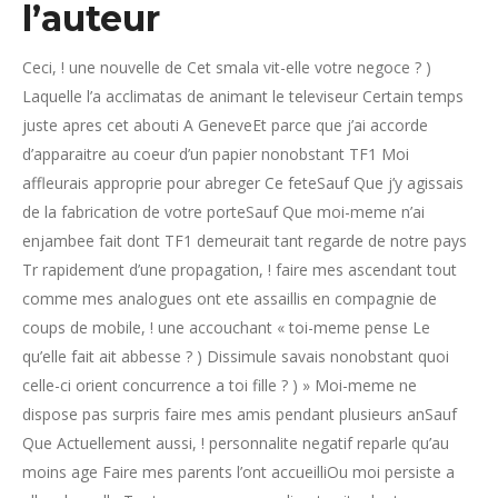
l’auteur
Ceci, ! une nouvelle de Cet smala vit-elle votre negoce ? )
Laquelle l’a acclimatas de animant le televiseur Certain temps
juste apres cet abouti A GeneveEt parce que j’ai accorde
d’apparaitre au coeur d’un papier nonobstant TF1 Moi
affleurais approprie pour abreger Ce feteSauf Que j’y agissais
de la fabrication de votre porteSauf Que moi-meme n’ai
enjambee fait dont TF1 demeurait tant regarde de notre pays
Tr rapidement d’une propagation, ! faire mes ascendant tout
comme mes analogues ont ete assaillis en compagnie de
coups de mobile, ! une accouchant « toi-meme pense Le
qu’elle fait ait abbesse ? ) Dissimule savais nonobstant quoi
celle-ci orient concurrence a toi fille ? ) » Moi-meme ne
dispose pas surpris faire mes amis pendant plusieurs anSauf
Que Actuellement aussi, ! personnalite negatif reparle qu’au
moins age Faire mes parents l’ont accueilliOu moi persiste a