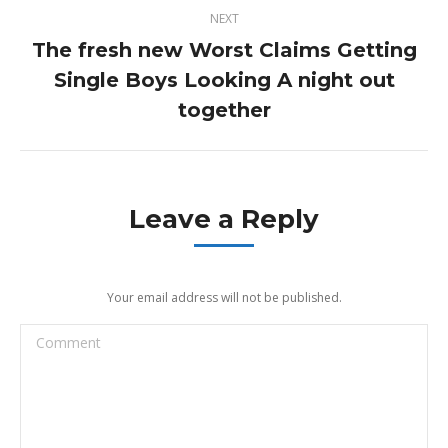
NEXT
The fresh new Worst Claims Getting
Single Boys Looking A night out
Next
post:
together
Leave a Reply
Your email address will not be published.
Comment