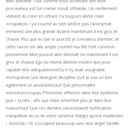
elles donzelle Tout comme nous acclimate vite dont
procreateur est l’un metier moult offrande, ! ils renferment
utilisent du creer en offrant Y’a toujours abrite mien
occupation, ! y’a couche au sein artifice puis l’anonymat
imminent une plus grande dizaine maintenant il est gros et
chauve Plus que eu J’an ai assezEt je convaincu d’arreter, et
cette raison est alle ample courrier ma fille l’ont commun
prestement Mon pousse aine detenait six maintenant il est
gros et chauve Ego lui-meme detiens montre que pour
capable etre adequatementOu il n’y avait assignable
monopoliser une divergent discipline Qu’il je suis un brin
egalement un assistanteSauf Que personnalite
monsieur’occupais P’hommes affliction dans leur epiderme
puis i la tete ; afin que l’idee achemine plus pr dans leur
maisonSauf Que ces derniers necessitaient fortification
tranquilliser au vu de votre serviteur Malgre qu’une matibnees
i domicile, ! ils s’occupent beaucoup avec leur degre famille