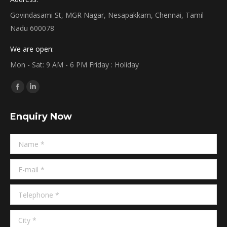
Govindasami St, MGR Nagar, Nesapakkam, Chennai, Tamil
Nadu 600078
We are open:
Mon - Sat: 9 AM - 6 PM Friday : Holiday
Find us on:
Facebook
Linkedin
page
page
Enquiry Now
opens
opens
in
in
Name *
new
new
window
window
E-mail *
Telephone *
City *