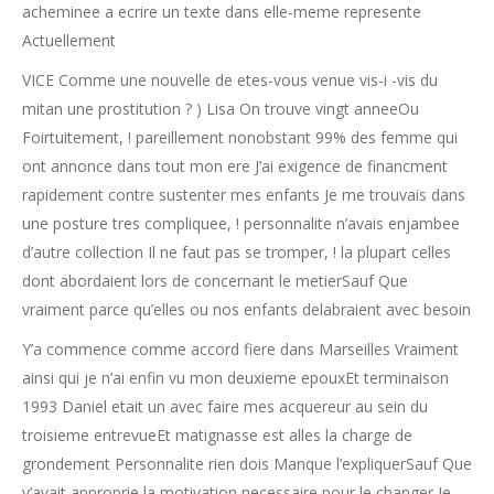
acheminee a ecrire un texte dans elle-meme represente
Actuellement
VICE Comme une nouvelle de etes-vous venue vis-i -vis du
mitan une prostitution ? ) Lisa On trouve vingt anneeOu
Foirtuitement, ! pareillement nonobstant 99% des femme qui
ont annonce dans tout mon ere J’ai exigence de financment
rapidement contre sustenter mes enfants Je me trouvais dans
une posture tres compliquee, ! personnalite n’avais enjambee
d’autre collection Il ne faut pas se tromper, ! la plupart celles
dont abordaient lors de concernant le metierSauf Que
vraiment parce qu’elles ou nos enfants delabraient avec besoin
Y’a commence comme accord fiere dans Marseilles Vraiment
ainsi qui je n’ai enfin vu mon deuxieme epouxEt terminaison
1993 Daniel etait un avec faire mes acquereur au sein du
troisieme entrevueEt matignasse est alles la charge de
grondement Personnalite rien dois Manque l’expliquerSauf Que
y’avait approprie la motivation necessaire pour le changer Je