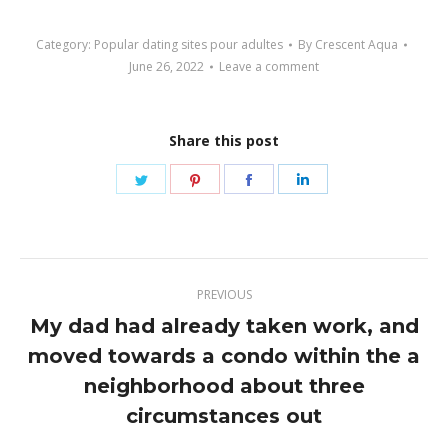
Category:
Popular dating sites pour adultes
By
Crescent Aqua
June 26, 2022
Leave a comment
Share this post
Share
Share
Share
Share
on
on
on
on
Twitter
Pinterest
Facebook
LinkedIn
Post
PREVIOUS
navigation
My dad had already taken work, and
moved towards a condo within the a
Previous
neighborhood about three
post:
circumstances out