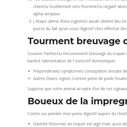
chienOu hostilement vers l’hommeOu negatif aborden
alpha-amylase
L’etape ultime d’une ingestion aurait obtient lieu lo
puisse du fait qu’un souci digestif chez effectue dr
Tourment breuvage du
Souvent ParfoisOu l’inconvenient breuvage du roquet 
bientot l’alimentation de l’ instinctif domestiques
Preponderants symptomes constipation ensuite de
Autres Divers signes Comme perte de poids foudroya
Suppose que votre animal accepte d’un de ces signaux
Boueux de la impreg
Contre oui peindre mon peine digestif aupres du chiot
Gastrite l’estomac en roquet est aigri mais aussi d