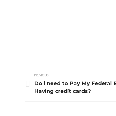
Post
PREVIOUS
navigation
Do i need to Pay My Federal 
Previous
Having credit cards?
post: