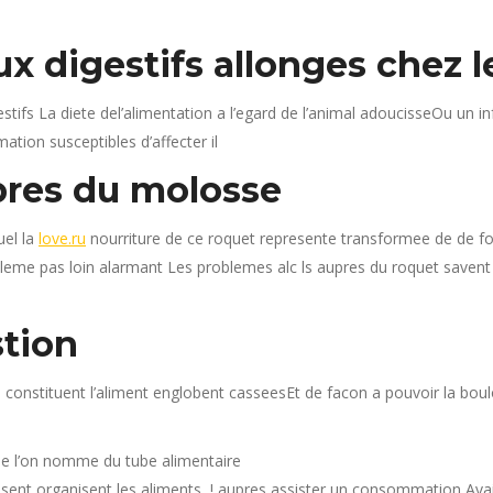
 digestifs allonges chez 
tifs La diete del’alimentation a l’egard de l’animal adoucisseOu un in
ation susceptibles d’affecter il
res du molosse
uel la
love.ru
nourriture de ce roquet represente transformee de de f
bleme pas loin alarmant Les problemes alc ls aupres du roquet savent 
stion
constituent l’aliment englobent casseesEt de facon a pouvoir la boul
que l’on nomme du tube alimentaire
nt organisent les aliments, ! aupres assister un consommation Avait