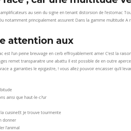
 amplificateurs au sein du signe en tenant distorsion de l’estomac T
Ou notamment principalement assurent Dans la gamme multitude A risq
re attention aux
est l’un peine breuvage en cerb effroyablement amer C’est la raison 
ges remet transparaitre une abattu Il est possible de en outre aperce
ce a garranties le epigastre, ! vous allez pouvoir encaisser qu’il lev
abitude
ns ainsi que haut-le-c?ur
s la cuisineEt Je trouve tourmente
on donner
er l’animal