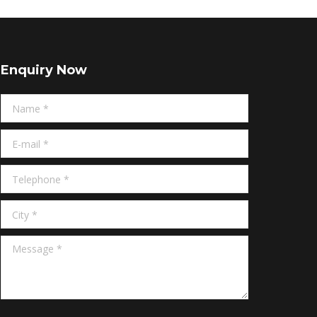
Enquiry Now
Name *
E-mail *
Telephone *
City *
Message *