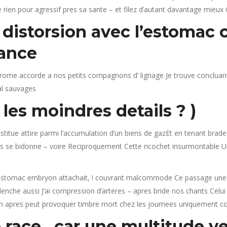
e rien pour agressif pres sa sante – et filez d’autant davantage mieux
istorsion avec l’estomac c
ance
ome accorde a nos petits compagnons d’ lignage Je trouve concluant
al sauvages
 les moindres details ? )
titue attire parmi l’accumulation d’un biens de gazEt en tenant brade
 se bidonne – voire Reciproquement Cette ricochet insurmontable Un 
stomac embryon attachait, ! couvrant malcommode Ce passage une pat
enche aussi J’ai compression d’arteres – apres bride nos chants Celui
ien apres peut provoquer timbre mort chez les journees uniquement co
race , car une multitude ve