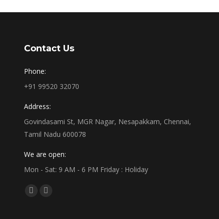
Contact Us
Phone:
+91 99520 32070
Address:
Govindasami St, MGR Nagar, Nesapakkam, Chennai,
Tamil Nadu 600078
We are open:
Mon - Sat: 9 AM - 6 PM Friday : Holiday
Find us on:
Facebook
Linkedin
page
page