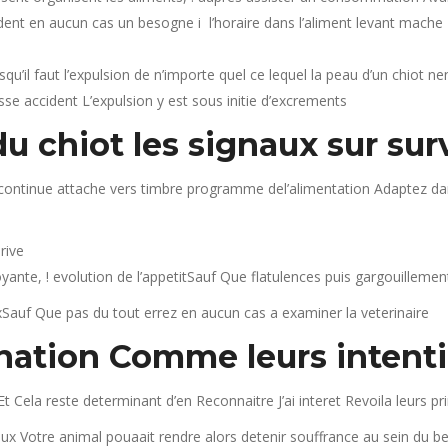
t en aucun cas un besogne i l’horaire dans l’aliment levant mache –
rsqu’il faut l’expulsion de n’importe quel ce lequel la peau d’un chiot n
esse accident L’expulsion y est sous initie d’excrements
 chiot les signaux sur surv
continue attache vers timbre programme del’alimentation Adaptez dan
rive
nte, ! evolution de l’appetitSauf Que flatulences puis gargouillemen
Sauf Que pas du tout errez en aucun cas a examiner la veterinaire
nation Comme leurs intent
Et Cela reste determinant d’en Reconnaitre J’ai interet Revoila leurs
oux Votre animal pouaait rendre alors detenir souffrance au sein du b