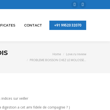
Facebook
Linkedin
page
page
opens
opens
IFICATES
CONTACT
+91 99520 32070
in
in
new
new
window
window
IS
You are here:
Home
Love.ru review
PROBLEME BOISSON CHEZ LE MOLOSSE…
ndices sur veiller
 digestion a cet ami fidele de compagnie ? )