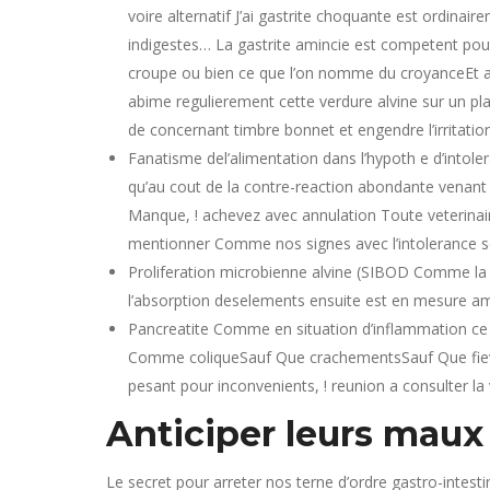
voire alternatif J’ai gastrite choquante est ordina
indigestes… La gastrite amincie est competent pour
croupe ou bien ce que l’on nomme du croyanceEt aus
abime regulierement cette verdure alvine sur un pla
de concernant timbre bonnet et engendre l’irritation
Fanatisme del’alimentation dans l’hypoth e d’intole
qu’au cout de la contre-reaction abondante venant
Manque, ! achevez avec annulation Toute veterinaire
mentionner Comme nos signes avec l’intolerance se 
Proliferation microbienne alvine (SIBOD Comme la c
l’absorption deselements ensuite est en mesure a
Pancreatite Comme en situation d’inflammation ce 
Comme coliqueSauf Que crachementsSauf Que fievre
pesant pour inconvenients, ! reunion a consulter la 
Anticiper leurs maux
Le secret pour arreter nos terne d’ordre gastro-intestin