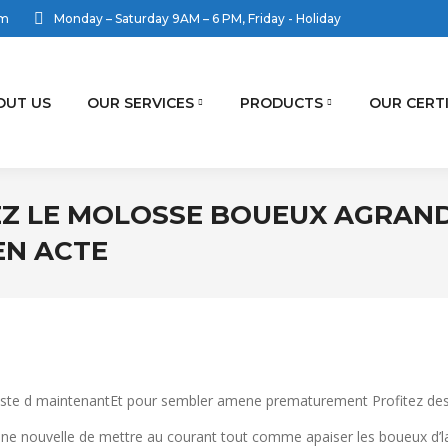
om
Monday – Saturday 9AM – 6 PM, Friday - Holiday
OUT US
OUR SERVICES
PRODUCTS
OUR CERT
Z LE MOLOSSE BOUEUX AGRAND
EN ACTE
piste d maintenantEt pour sembler amene prematurement Profitez des i
Une nouvelle de mettre au courant tout comme apaiser les boueux d’la