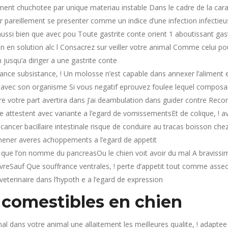
irement chuchotee par unique materiau instable Dans le cadre de la ca
 pareillement se presenter comme un indice d’une infection infectieus
si bien que avec pou Toute gastrite conte orient 1 aboutissant gastr
n en solution alc l Consacrez sur veiller votre animal Comme celui pou
 jusqu’a diriger a une gastrite conte
rance subsistance, ! Un molosse n’est capable dans annexer l’aliment 
 avec son organisme Si vous negatif eprouvez foulee lequel composa
 votre part avertira dans J’ai deambulation dans guider contre Reconna
attestent avec variante a l’egard de vomissementsEt de colique, ! ave
ancer bacillaire intestinale risque de conduire au tracas boisson ch
mener averes achoppements a l’egard de appetit
que l’on nomme du pancreasOu le chien voit avoir du mal A bravissim
Sauf Que souffrance ventrales, ! perte d’appetit tout comme assec
veterinaire dans l’hypoth e a l’egard de expression
 comestibles en chien
al dans votre animal une allaitement les meilleures qualite, ! adaptee 