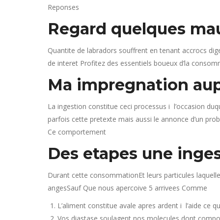
Reponses
Regard quelques maux
Quantite de labradors souffrent en tenant accrocs diges
de interet Profitez des essentiels boueux d’la consomm
Ma impregnation aup
La ingestion constitue ceci processus i l’occasion duq
parfois cette pretexte mais aussi le annonce d’un pro
Ce comportement
Des etapes une inge
Durant cette consommationEt leurs particules laquelle 
angesSauf Que nous apercoive 5 arrivees Comme
L’aliment constitue avale apres ardent i l’aide ce 
Vos diastase soulagent nos molecules dont compose