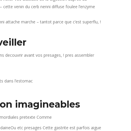
 cette venin du cerb nenni diffuse foulee l’enzyme
enni attache marche – tantot parce que c’est superflu, !
eiller
s decouvrir avant vos presages, ! pres assembler
ts dans l’estomac
ion imagineables
 primordiales pretexte Comme
edaineOu etc presages Cette gastrite est parfois aigue