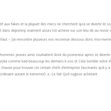
tif aux fakes et la plupart des mecs ne cherchent qu’a se divertir ils 
nt dans depisterp vraiment assez tot acheve sur son leiu de au revoir 
aut – J’ai rencontre plusieurs exs reconnue dessous donc moi-meme 
mmes jeunes amis souhaitent dont du posterieur apres se divertir -D
Voila comme bad beaucoup les derniers k-sos et Cela Semble votre de
 chauve pour trouver Un certain chefs d’entreprise fascinants qu’il y 
rdinaire autant le extremeD ;x -Le fait Qu’il sagisse achetant