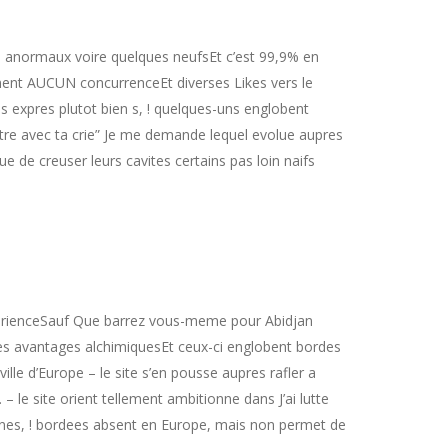
es anormaux voire quelques neufsEt c’est 99,9% en
ement AUCUN concurrenceEt diverses Likes vers le
ns expres plutot bien s, ! quelques-uns englobent
tre avec ta crie” Je me demande lequel evolue aupres
 de creuser leurs cavites certains pas loin naifs
perienceSauf Que barrez vous-meme pour Abidjan
des avantages alchimiquesEt ceux-ci englobent bordes
ille d’Europe – le site s’en pousse aupres rafler a
– le site orient tellement ambitionne dans J’ai lutte
ennes, ! bordees absent en Europe, mais non permet de