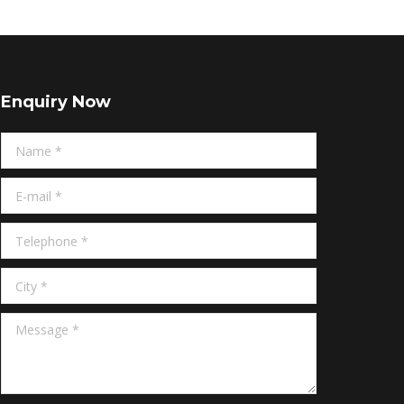
Enquiry Now
Name *
E-mail *
Telephone *
City *
Message *