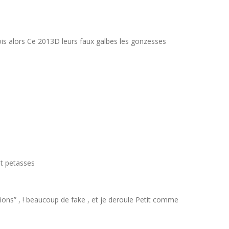
ois alors Ce 2013D leurs faux galbes les gonzesses
nt petasses
ns” , ! beaucoup de fake , et je deroule Petit comme