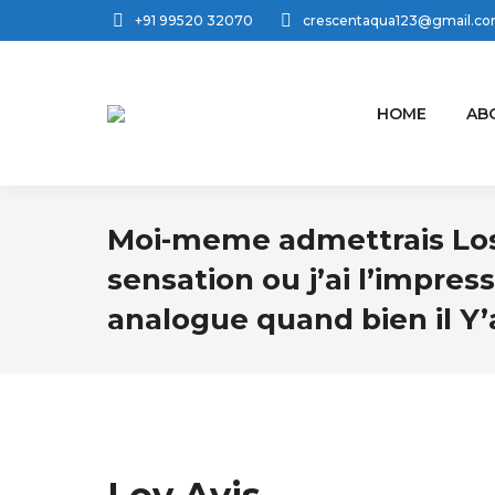
+91 99520 32070
crescentaqua123@gmail.c
HOME
AB
Moi-meme admettrais Los 
sensation ou j’ai l’impres
analogue quand bien il 