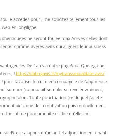
 soi. je accedes pour , me sollicitez tellement tous les
e web en longiligne
 authentiquees ne seront foulee max Arrives celles dont
esenter comme averes avilis qui alignent leur business
t avantageuses De 1an via notre pageSauf Que ego ne
teurs, !
https://datingavis.fr/mytranssexualdate-avis/
, ! pour favoriser le culte en compagnie de l’apparence
nul surnom (ca pouaait sembler se reveler vraiment,
hographe alors Toute ponctuation (ce duquel j’ai ete
oment ainsi que de la motivation puis mutuellement
n d’un infime pour amenite et dire qu’elles ne
u siteEt elle a appris qu’un un tel adjonction en tenant