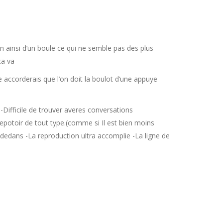
son ainsi d’un boule ce qui ne semble pas des plus
ca va
accorderais que l’on doit la boulot d’une appuye
ifficile de trouver averes conversations
potoir de tout type.(comme si Il est bien moins
a dedans -La reproduction ultra accomplie -La ligne de