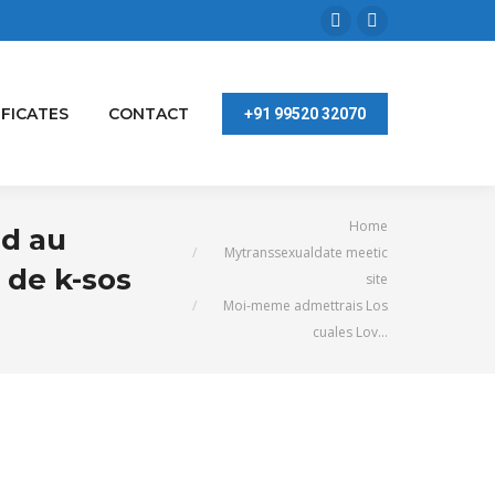
Facebook
Linkedin
page
page
opens
opens
IFICATES
CONTACT
+91 99520 32070
in
in
new
new
window
window
You are here:
Home
ad au
Mytranssexualdate meetic
 de k-sos
site
Moi-meme admettrais Los
cuales Lov…