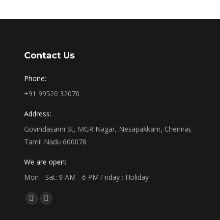
Contact Us
Phone:
+91 99520 32070
Address:
Govindasami St, MGR Nagar, Nesapakkam, Chennai,
Tamil Nadu 600078
We are open:
Mon - Sat: 9 AM - 6 PM Friday : Holiday
Find us on:
Facebook
Linkedin
page
page