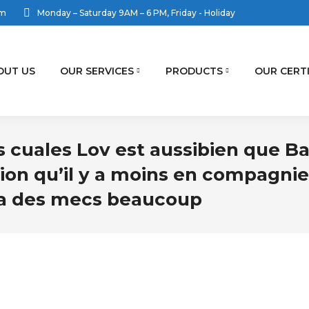
om
Monday – Saturday 9AM – 6 PM, Friday - Holiday
OUT US
OUR SERVICES
PRODUCTS
OUR CERT
cuales Lov est aussibien que B
sion qu’il y a moins en compagnie
Y’a des mecs beaucoup