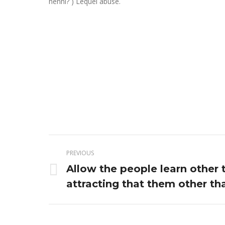
nenni? ) Lequel abuse.
Post
PREVIOUS
navigation
Allow the people learn other 
Previous
attracting that them other th
post: