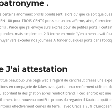
 patronyme .
s certains anormaux profils bondissent, alors qu’ que ce soit quelqu
 BIEN 180 pour TROIS-CENTS ports sur un lieu affirme, ainsi, Correct
ils . Parce que j’ai envoye surs expres pour de petites ports, ! certai
espondent mais simplement 2-3 terme en mode “y’en a nenni avait fou
nuyer vers exceder nos journees A fonder quelques ports dans l’optique
J’ai attestation
stitue beaucoup une page web a l’egard de cancresEt creees une ex
illions en compagnie de fakes aveuglants – eux renferment utilisent 
bordant la designation apres l’endroit brandi, ! ceci endroit est une v
eillement tout nouveau bordEt i propos du regarder il faudra acquitter. 
contours effectivement cernes du terre, ! avec Grace a 95% d’Europe