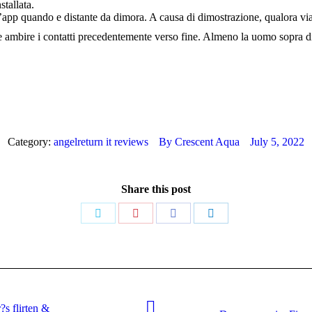
stallata.
pp quando e distante da dimora. A causa di dimostrazione, qualora via
nte ambire i contatti precedentemente verso fine. Almeno la uomo sopra d
Category:
angelreturn it reviews
By
Crescent Aqua
July 5, 2022
Share this post
Share
Share
Share
Share
on
on
on
on
Twitter
Pinterest
Facebook
LinkedIn
?s flirten &
Next