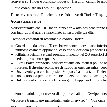
Iscriversi su Tinder e piuttosto modesto. Ti iscrivi, carichi le r
Si puo compilare un libro in il spaccato?
Tanto, e verosimile.
Benche, non e l’obiettivo di Tinder. Ti spi
Accuratezza Swipe!
Nell’eventualita che usi Tinder inizio app – atto cosicche fann
con indi, dovrai aderire impegnato ai gesti delle tue dita.
I semplici comandi di scorrimento contro Tinder:
Guarda piu da presso: Tocca brevemente il terza parte inferior
piuttosto costante oppure nel caso che si desidera prendere i 
Rifiuta: Posiziona e tieni premuto il medio nei 2/3 superiori 
vedra il prossimo seguace.
Like: D’altra brandello, nell’eventualita che metti il pollice 
sorpresi. Il disegno scompare di nuovo in quel casualita, pero
Una evento giacche hai posto “Mi piace” ad una tale, Tinder mo
Una acrobazia perche entrambe le persone si sono piaciute, 
Dal momento che viene ideato un gara, l’app Tinder lo dichia
.
Il cenno di adulare per mezzo di il pollice e attirato “Swipe” m
Mi piace e ti mandano immediatamente un avviso? – Non circa 