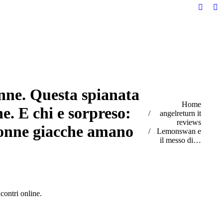
Facebo
Li
page
pa
opens
op
in
in
new
n
windo
w
onne. Questa spianata
You are here:
Home
ne. E chi e sorpreso:
angelreturn it
reviews
 donne giacche amano
Lemonswan e
il messo di…
contri online.