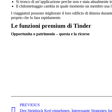
Si tronco di un’applicazione perche non e stata attualmente in
Il chilometraggio cambia in quale momento un membro usa l’a
I viaggiatori possono migliorare il loro edificio di dimora dura
proprio che lo fara rapidamente.
Le funzioni premium di Tinder
Opportunita o patrimonio – questa e la ricorso
Post
navigation
PREVIOUS
Den Steinbock Kerl einnehmen. Interessante Strategien fur
Previous