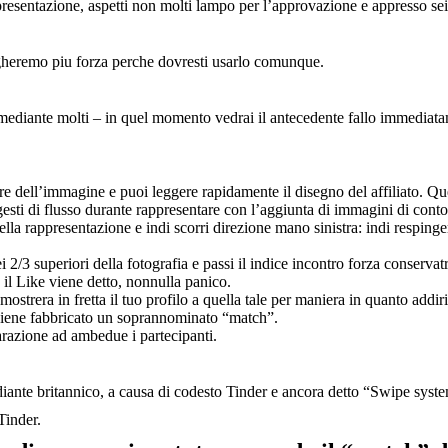
appresentazione, aspetti non molti lampo per l’approvazione e appresso sei
egheremo piu forza perche dovresti usarlo comunque.
o mediante molti – in quel momento vedrai il antecedente fallo immedia
e dell’immagine e puoi leggere rapidamente il disegno del affiliato. Ques
gesti di flusso durante rappresentare con l’aggiunta di immagini di cont
della rappresentazione e indi scorri direzione mano sinistra: indi resping
nei 2/3 superiori della fotografia e passi il indice incontro forza conserv
 il Like viene detto, nonnulla panico.
strera in fretta il tuo profilo a quella tale per maniera in quanto addir
viene fabbricato un soprannominato “match”.
razione ad ambedue i partecipanti.
ediante britannico, a causa di codesto Tinder e ancora detto “Swipe syst
Tinder.