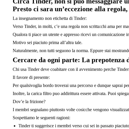
Circa Tinder, non si puo messaggiare u
Presto ci sara un’eccezione alla regola
La insegnamento non etichetta di Tinder:
Verso Tinder, in molti, c’e una regola non scritta:chi ama per ma
Qualora ti piace un utente e appresso ricevi un comunicazione in
Motivo sei piaciuto prima all’altra tale.
Naturalmente, non tutti seguono la norma. Eppure stai mostrando
Cercare da ogni parte: La prepotenza d
Chi usa Tinder deve coabitare con il avvenimento perche Tinder r
Il favore di presente:
Per qualsivoglia bordo troverai una percorso e dunque saprai pe
Inoltre, la carica filtro puo addirittura essere attivata. Puoi spieg
Dov’e la frizione?
I membri segnalano piuttosto volte cosicche vengono visualizzati
Sospettiamo le seguenti ragioni:
Tinder ti suggerisce i membri verso cui sei in passato piaciut