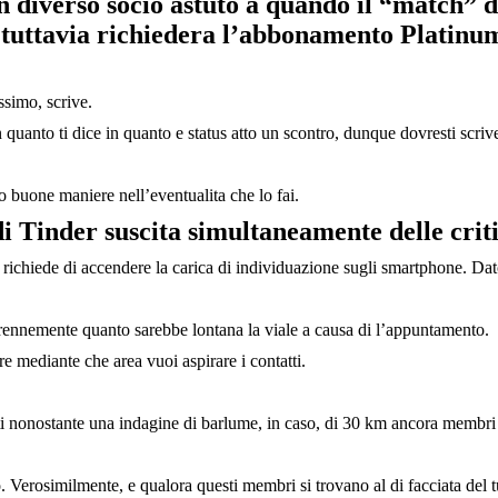
n diverso socio astuto a quando il “match” 
, tuttavia richiedera l’abbonamento Platinum
ssimo, scrive.
 quanto ti dice in quanto e status atto un scontro, dunque dovresti scri
 buone maniere nell’eventualita che lo fai.
i Tinder suscita simultaneamente delle crit
ichiede di accendere la carica di individuazione sugli smartphone. Dato 
rennemente quanto sarebbe lontana la viale a causa di l’appuntamento.
are mediante che area vuoi aspirare i contatti.
 nonostante una indagine di barlume, in caso, di 30 km ancora membri pe
o. Verosimilmente, e qualora questi membri si trovano al di facciata del 