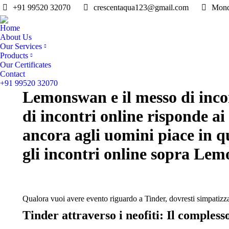
+91 99520 32070
crescentaqua123@gmail.com
Mond
Home
About Us
Our Services
Products
Our Certificates
Contact
+91 99520 32070
Lemonswan e il messo di incon
di incontri online risponde ai 
ancora agli uomini piace in 
gli incontri online sopra Le
Qualora vuoi avere evento riguardo a Tinder, dovresti simpatizza
Tinder attraverso i neofiti: Il comples