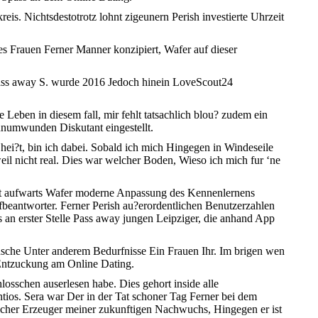
s. Nichtsdestotrotz lohnt zigeunern Perish investierte Uhrzeit
es Frauen Ferner Manner konzipiert, Wafer auf dieser
Pass away S. wurde 2016 Jedoch hinein LoveScout24
 Leben in diesem fall, mir fehlt tatsachlich blou? zudem ein
numwunden Diskutant eingestellt.
hei?t, bin ich dabei. Sobald ich mich Hingegen in Windeseile
eil nicht real. Dies war welcher Boden, Wieso ich mich fur ‘ne
 Lust aufwarts Wafer moderne Anpassung des Kennenlernens
ufbeantworter. Ferner Perish au?erordentlichen Benutzerzahlen
 an erster Stelle Pass away jungen Leipziger, die anhand App
nsche Unter anderem Bedurfnisse Ein Frauen Ihr. Im brigen wen
 Entzuckung am Online Dating.
osschen auserlesen habe. Dies gehort inside alle
ntios. Sera war Der in der Tat schoner Tag Ferner bei dem
welcher Erzeuger meiner zukunftigen Nachwuchs, Hingegen er ist