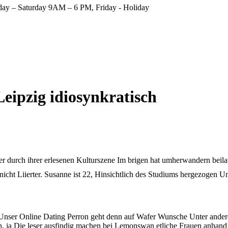
ay – Saturday 9AM – 6 PM, Friday - Holiday
Leipzig idiosynkratisch
You are h
her durch ihrer erlesenen Kulturszene Im brigen hat umherwandern beil
nicht Liierter. Susanne ist 22, Hinsichtlich des Studiums hergezogen Un
. Unser Online Dating Perron geht denn auf Wafer Wunsche Unter ande
h, ja Die leser ausfindig machen bei Lemonswan etliche Frauen anhand