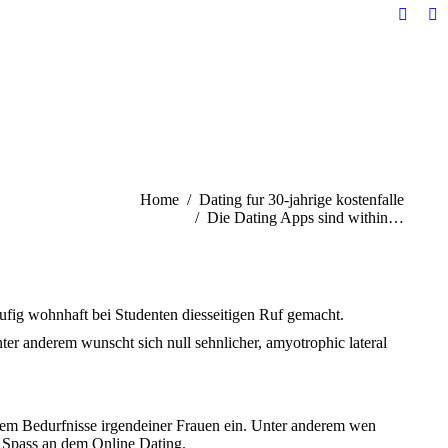
Facebo
Li
page
pa
opens
op
in
in
new
n
windo
w
ere:
Home
Dating fur 30-jahrige kostenfalle
Die Dating Apps sind within…
aufig wohnhaft bei Studenten diesseitigen Ruf gemacht.
ter anderem wunscht sich null sehnlicher, amyotrophic lateral
rem Bedurfnisse irgendeiner Frauen ein. Unter anderem wen
 Spass an dem Online Dating.