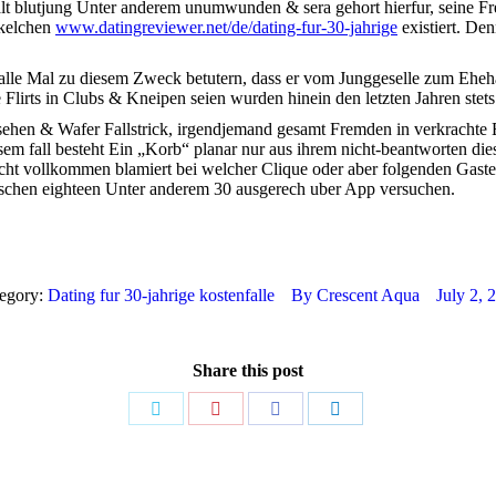
alt blutjung Unter anderem unumwunden & sera gehort hierfur, seine F
ckelchen
www.datingreviewer.net/de/dating-fur-30-jahrige
existiert. De
 alle Mal zu diesem Zweck betutern, dass er vom Junggeselle zum Eheh
lirts in Clubs & Kneipen seien wurden hinein den letzten Jahren stets 
 sehen & Wafer Fallstrick, irgendjemand gesamt Fremden in verkrachte
diesem fall besteht Ein „Korb“ planar nur aus ihrem nicht-beantworten 
ht vollkommen blamiert bei welcher Clique oder aber folgenden Gasten.
wischen eighteen Unter anderem 30 ausgerech uber App versuchen.
egory:
Dating fur 30-jahrige kostenfalle
By
Crescent Aqua
July 2, 
Share this post
Share
Share
Share
Share
on
on
on
on
Twitter
Pinterest
Facebook
LinkedIn