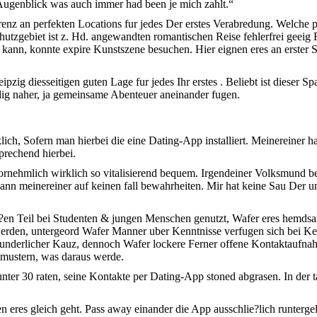
m Augenblick was auch immer had been je mich zahlt.“
renz an perfekten Locations fur jedes Der erstes Verabredung. Welche 
sschutzgebiet ist z. Hd. angewandten romantischen Reise fehlerfrei gee
kann, konnte expire Kunstszene besuchen. Hier eignen eres an erster S
zig diesseitigen guten Lage fur jedes Ihr erstes . Beliebt ist dieser 
g naher, ja gemeinsame Abenteuer aneinander fugen.
ich, Sofern man hierbei die eine Dating-App installiert. Meinereiner 
prechend hierbei.
ornehmlich wirklich so vitalisierend bequem. Irgendeiner Volksmund b
kann meinereiner auf keinen fall bewahrheiten. Mir hat keine Sau Der
en Teil bei Studenten & jungen Menschen genutzt, Wafer eres hemdsarm
rden, untergeord Wafer Manner uber Kenntnisse verfugen sich bei Ke
g wunderlicher Kauz, dennoch Wafer lockere Ferner offene Kontaktaufn
 mustern, was daraus werde.
ter 30 raten, seine Kontakte per Dating-App stoned abgrasen. In der ta
 eres gleich geht. Pass away einander die App ausschlie?lich runterg