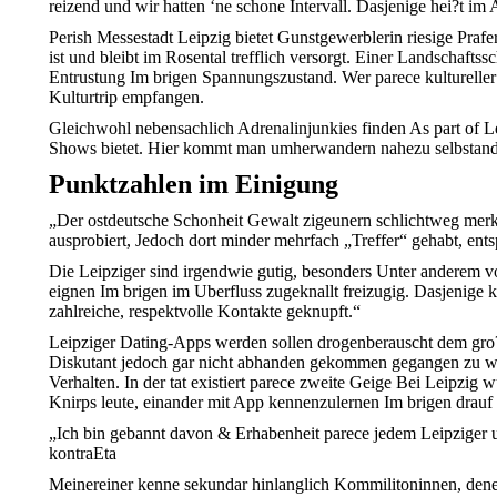
reizend und wir hatten ‘ne schone Intervall. Dasjenige hei?t i
Perish Messestadt Leipzig bietet Gunstgewerblerin riesige Prafe
ist und bleibt im Rosental trefflich versorgt. Einer Landschaft
Entrustung Im brigen Spannungszustand. Wer parece kultureller 
Kulturtrip empfangen.
Gleichwohl nebensachlich Adrenalinjunkies finden As part of Leip
Shows bietet. Hier kommt man umherwandern nahezu selbstandi
Punktzahlen im Einigung
„Der ostdeutsche Schonheit Gewalt zigeunern schlichtweg merkl
ausprobiert, Jedoch dort minder mehrfach „Treffer“ gehabt, ents
Die Leipziger sind irgendwie gutig, besonders Unter anderem v
eignen Im brigen im Uberfluss zugeknallt freizugig. Dasjenige 
zahlreiche, respektvolle Kontakte geknupft.“
Leipziger Dating-Apps werden sollen drogenberauscht dem gro?
Diskutant jedoch gar nicht abhanden gekommen gegangen zu we
Verhalten. In der tat existiert parece zweite Geige Bei Leipzi
Knirps leute, einander mit App kennenzulernen Im brigen drauf
„Ich bin gebannt davon & Erhabenheit parece jedem Leipziger un
kontraEta
Meinereiner kenne sekundar hinlanglich Kommilitoninnen, denen