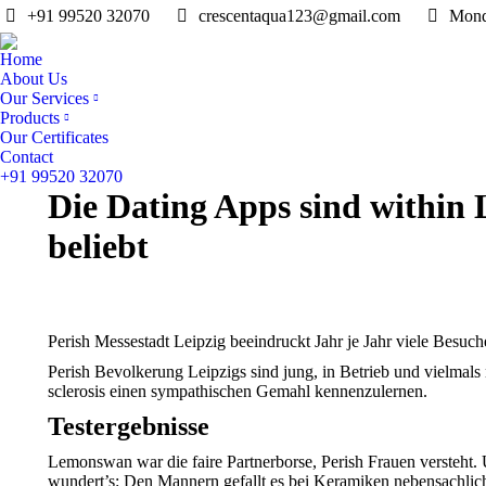
+91 99520 32070
crescentaqua123@gmail.com
Mond
Home
About Us
Our Services
Products
Our Certificates
Contact
+91 99520 32070
Die Dating Apps sind within 
beliebt
Perish Messestadt Leipzig beeindruckt Jahr je Jahr viele Besuc
Perish Bevolkerung Leipzigs sind jung, in Betrieb und vielmals 
sclerosis einen sympathischen Gemahl kennenzulernen.
Testergebnisse
Lemonswan war die faire Partnerborse, Perish Frauen versteht
wundert’s: Den Mannern gefallt es bei Keramiken nebensachlic