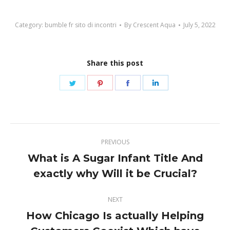
Category:
bumble fr sito di incontri
By
Crescent Aqua
July 5, 2022
Share this post
Share
Share
Share
Share
on
on
on
on
Twitter
Pinterest
Facebook
LinkedIn
Post
PREVIOUS
navigation
What is A Sugar Infant Title And
Previous
exactly why Will it be Crucial?
post:
NEXT
How Chicago Is actually Helping
Next