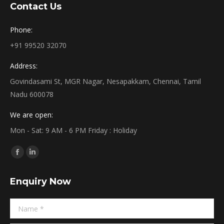
Contact Us
Phone:
+91 99520 32070
Address:
Govindasami St, MGR Nagar, Nesapakkam, Chennai, Tamil
Nadu 600078
We are open:
Mon - Sat: 9 AM - 6 PM Friday : Holiday
Find us on:
Facebook
Linkedin
page
page
Enquiry Now
opens
opens
in
in
Name *
new
new
window
window